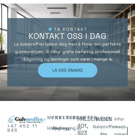
TA KONTAKT
KONTAKT OSS I DAG
La Gulvproffen hjelpe deg med å finne den perfekte
gulvløsningen. Vi tilbyr gratis befaring, profesjonell
rådgivning og løsninger som varer i mange år.
LA OSS SNAKKE
MENY
PORTEFØLJE
TJENESTER
TJENESTER
HALDENVEIEN
© 2025
Infor
401,
+47 452 11
Gulvproffen.
masjo
Home
Vinyl
Fjerning
Legging av
945
923
Alle
nskap