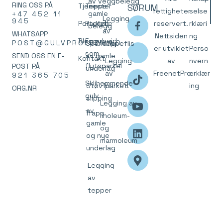
av
veggbelegg
RING OSS PÅ
Tjenester
Teppe
SØRUM
rettigheter
selse
gamle
+47 452 11
Legging
945
Portefølje
Parkett
reservert.
rklæri
belegg
av
WHATSAPP
Nettsiden
ng
Blogg
Forarbeid
POST@GULVPROFFEN.NO
Sparkling
teppeflis
er utviklet
Perso
som
SEND OSS EN E-
av gamle
Kontakt
Legging
av
nvern
flytsparkel
POST PÅ
underlag
av
FreenetPro
erklær
.
921 365 705
Sklihemmende
Støvfri
parkett
ing
ORG.NR
gulv
slipping
Legging av
av
Trapp
linoleum-
gamle
og
og nye
marmoleum
underlag
Legging
av
tepper