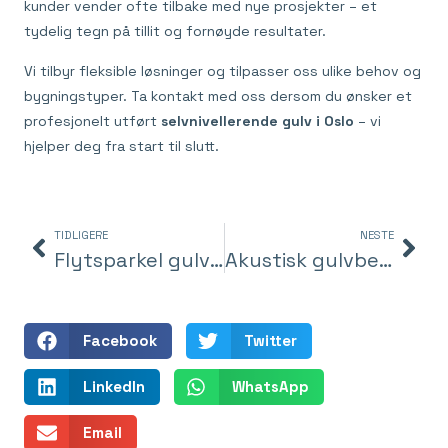
kunder vender ofte tilbake med nye prosjekter – et
tydelig tegn på tillit og fornøyde resultater.
Vi tilbyr fleksible løsninger og tilpasser oss ulike behov og
bygningstyper. Ta kontakt med oss dersom du ønsker et
profesjonelt utført
selvnivellerende gulv i Oslo
– vi
hjelper deg fra start til slutt.
TIDLIGERE
NESTE
Flytsparkel gulv i Oslo – for et perfekt og varig underlag
Akustisk gulvbelegg i Oslo – stillegående og funksjonelt gulv for alle miljøer
Facebook
Twitter
LinkedIn
WhatsApp
Email