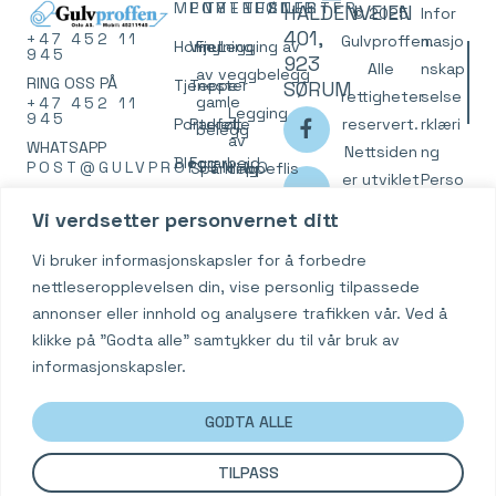
MENY
PORTEFØLJE
TJENESTER
TJENESTER
HALDENVEIEN
© 2025
Infor
401,
+47 452 11
Gulvproffen.
masjo
Home
Vinyl
Fjerning
Legging av
945
923
Alle
nskap
av
veggbelegg
RING OSS PÅ
Tjenester
Teppe
SØRUM
rettigheter
selse
gamle
+47 452 11
Legging
945
Portefølje
Parkett
reservert.
rklæri
belegg
av
WHATSAPP
Nettsiden
ng
Blogg
Forarbeid
POST@GULVPROFFEN.NO
Sparkling
teppeflis
er utviklet
Perso
som
SEND OSS EN E-
av gamle
Kontakt
Legging
av
nvern
Vi verdsetter personvernet ditt
flytsparkel
POST PÅ
underlag
av
FreenetPro
erklær
.
921 365 705
Sklihemmende
Vi bruker informasjonskapsler for å forbedre
Støvfri
parkett
ing
ORG.NR
gulv
nettleseropplevelsen din, vise personlig tilpassede
slipping
Legging av
annonser eller innhold og analysere trafikken vår. Ved å
av
Trapp
linoleum-
klikke på "Godta alle" samtykker du til vår bruk av
gamle
og
informasjonskapsler.
og nye
marmoleum
underlag
GODTA ALLE
Legging
av
TILPASS
tepper